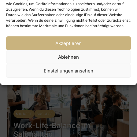
wie Cookies, um Geräteinformationen zu speichern und/oder darauf
LOOKS!
TRENDS
zuzugreifen. Wenn du diesen Technologien zustimmst, können wir
Daten wie das Surfverhalten oder eindeutige IDs auf dieser Website
Trend Alert 2026: Technologie
verarbeiten. Wenn du deine Einwilligung nicht erteilst oder zurückziehst,
& Beauty
können bestimmte Merkmale und Funktionen beeinträchtigt werden.
12. Februar 2026
Akzeptieren
Ablehnen
Einstellungen ansehen
MINDSET
SUCCESS
Work-Life-Balance im
Salonalltag