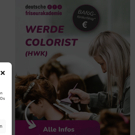
en
IDs
en