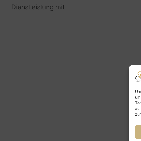
Dienstleistung mit
Um 
um 
Tec
auf
zur